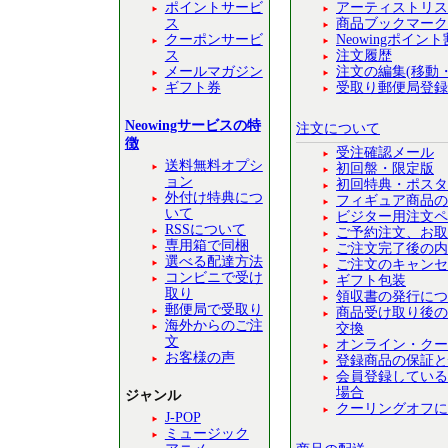
ポイントサービ
アーティストリス
ス
商品ブックマーク
クーポンサービ
Neowingポイ
ス
注文履歴
メールマガジン
注文の編集(移動
ギフト券
受取り郵便局登録
Neowingサービスの特
注文について
徴
受注確認メール
送料無料オプシ
初回盤・限定版
ョン
初回特典・ポスタ
外付け特典につ
フィギュア商品の
いて
ビジター用注文ペ
RSSについて
ご予約注文、お取
専用箱で同梱
ご注文完了後の内
選べる配達方法
ご注文のキャンセ
コンビニで受け
ギフト包装
取り
領収書の発行につ
郵便局で受取り
商品受け取り後の
海外からのご注
交換
文
オンライン・クー
お客様の声
登録商品の保証と
会員登録している
場合
ジャンル
クーリングオフに
J-POP
ミュージック