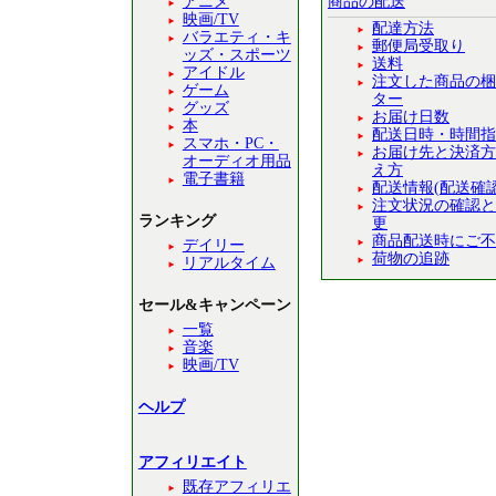
アニメ
商品の配送
映画/TV
配達方法
バラエティ・キ
郵便局受取り
ッズ・スポーツ
送料
アイドル
注文した商品の梱
ゲーム
ター
グッズ
お届け日数
本
配送日時・時間指
スマホ・PC・
お届け先と決済方
オーディオ用品
え方
電子書籍
配送情報(配送確
注文状況の確認と
ランキング
更
商品配送時にご不
デイリー
荷物の追跡
リアルタイム
セール&キャンペーン
一覧
音楽
映画/TV
ヘルプ
アフィリエイト
既存アフィリエ