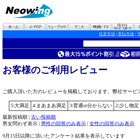
注文方法
|
支払方法
|
お客様のご利用レビュー
ご購入頂いた方のレビューを掲載しております。弊社サービ
5:大満足
4:まあまあ満足
3:普通or分からない
2:少し物
最新投稿順 |
古い投稿順
男女問わず表示 |
男性の回答のみ表示
|
女性の回答のみ表示
9月15日以降に頂いたアンケート結果を表示しています