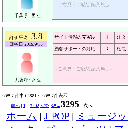
--ご意見・ご感想 記入無し--
千葉県 : 男性
3.8
サイト情報の充実度
4
注文
評価平均 :
回答日 2009/9/15
顧客サポートの対応
3
梱包
--ご意見・ご感想 記入無し--
大阪府 : 女性
65897 件中 65881～ 65897件表示
3295
前へ
|
1
..
3292
3293
3294
|
次へ
ホーム
|
J-POP
|
ミュージッ