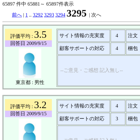
65897 件中 65881～ 65897件表示
3295
前へ
|
1
..
3292
3293
3294
|
次へ
3.5
サイト情報の充実度
4
注文
評価平均 :
回答日 2009/9/15
顧客サポートの対応
4
梱包
--ご意見・ご感想 記入無し--
東京都 : 男性
3.2
サイト情報の充実度
4
注文
評価平均 :
回答日 2009/9/15
顧客サポートの対応
3
梱包